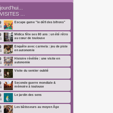
jourd'hui...
VISITES ...
9
Escape game "le défi des bifrons"
oû
9
Midica fête ses 80 ans : un été rétro
au cœur de toulouse
oû
9
Enquête avec carmela : jeu de piste
en autonomie
oû
9
Histoire révélée : une visite en
autonomie
oû
9
Visite du sentier oublié
oû
9
Seconde guerre mondiale &
mémoire à toulouse
oû
9
Le jardin des sens
oû
9
Les bâtisseurs au moyen Âge
oû