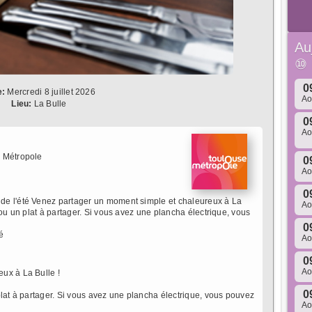
Au
⑩
0
e:
Mercredi 8 juillet 2026
A
Lieu:
La Bulle
0
A
 Métropole
0
A
0
de l'été Venez partager un moment simple et chaleureux à La
A
/ou un plat à partager. Si vous avez une plancha électrique, vous
0
é
A
0
A
ux à La Bulle !
0
plat à partager. Si vous avez une plancha électrique, vous pouvez
A