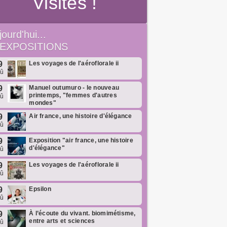
Visites !
jourd'hui...
EXPOSITIONS
9
Les voyages de l'aéroflorale ii
oû
9
Manuel outumuro - le nouveau
printemps, "femmes d'autres
oû
mondes"
9
Air france, une histoire d'élégance
oû
9
Exposition "air france, une histoire
d'élégance"
oû
9
Les voyages de l'aéroflorale ii
oû
9
Epsilon
oû
9
À l’écoute du vivant. biomimétisme,
entre arts et sciences
oû