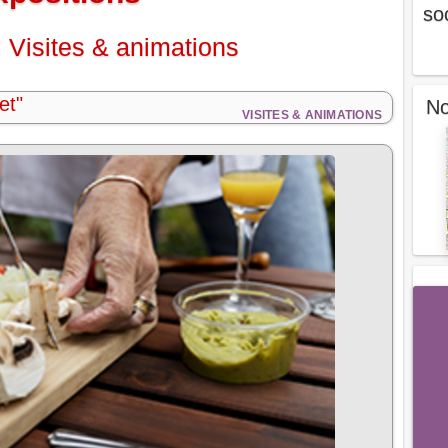
so
 Visites & animations
et"
No
VISITES & ANIMATIONS