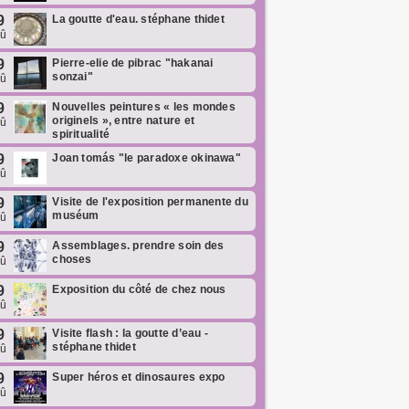
9
La goutte d'eau. stéphane thidet
oû
9
Pierre-elie de pibrac "hakanai
sonzai"
oû
9
Nouvelles peintures « les mondes
originels », entre nature et
oû
spiritualité
9
Joan tomás "le paradoxe okinawa"
oû
9
Visite de l'exposition permanente du
muséum
oû
9
Assemblages. prendre soin des
choses
oû
9
Exposition du côté de chez nous
oû
9
Visite flash : la goutte d’eau -
stéphane thidet
oû
9
Super héros et dinosaures expo
oû