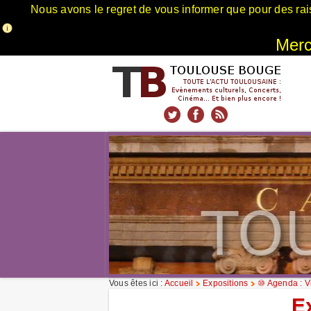
Nous avons le regret de vous informer que pour des rai
Merci
xnxx
Xnxx
Xvideos
Vous êtes ici :
Accueil
Expositions
⑩ Agenda : Vi
E