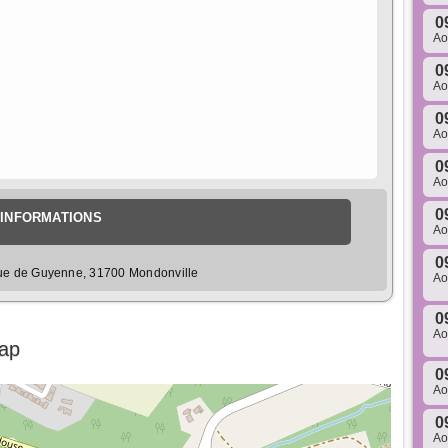
0
A
0
A
0
A
0
A
0
INFORMATIONS
A
0
ue de Guyenne, 31700 Mondonville
A
0
A
Map
0
A
0
A