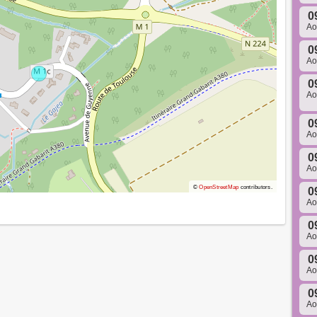
0
A
0
A
0
A
0
A
0
A
©
OpenStreetMap
contributors.
0
A
0
A
0
A
0
A