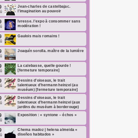
9
Jean-charles de castelbajac.
l'imagination au pouvoir
oû
9
Ivresse. l'expo à consommer sans
modération !
oû
9
Gaulois mais romains !
oû
9
Joaquín sorolla. maître de la lumière
oû
9
La calebasse, quelle gourde !
[fermeture temporaire]
oû
9
Dessins d'oiseaux, le trait
talentueux d'hermann heinzel (au
oû
muséum) [fermeture temporaire]
9
Dessins d'oiseaux, le trait
talentueux d'hermann heinzel (aux
oû
jardins du muséum à borderouge)
9
Exposition : « syntone – échos »
oû
9
Chema madoz | helena almeida «
diseños habitados »
oû