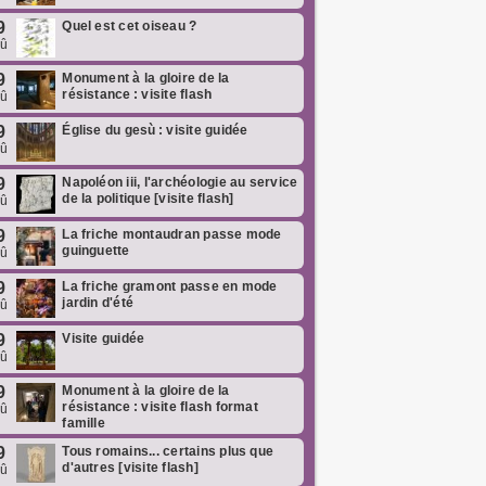
9
Quel est cet oiseau ?
oû
9
Monument à la gloire de la
résistance : visite flash
oû
9
Église du gesù : visite guidée
oû
9
Napoléon iii, l'archéologie au service
de la politique [visite flash]
oû
9
La friche montaudran passe mode
guinguette
oû
9
La friche gramont passe en mode
jardin d'été
oû
9
Visite guidée
oû
9
Monument à la gloire de la
résistance : visite flash format
oû
famille
9
Tous romains... certains plus que
d'autres [visite flash]
oû