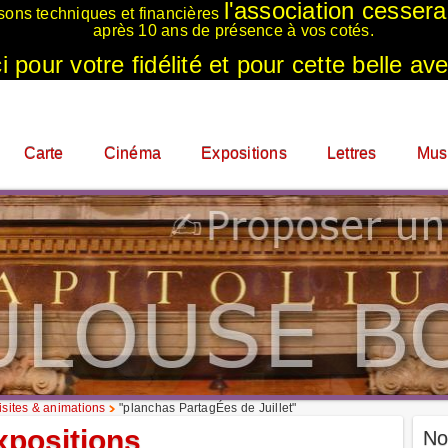
l'association cesser
sons techniques et financières
après 10 ans de présence à vos cotés.
 pour votre fidélité et pour cette belle ave
Carte
Cinéma
Expositions
Lettres
Mus
sites & animations
"planchas PartagÉes de Juillet"
xpositions
No