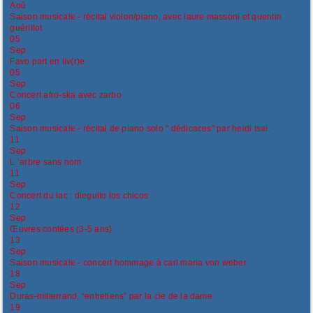
Aoû
Saison musicale - récital violon/piano, avec laure massoni et quentin
guérillot
05
Sep
Favo part en liv(r)e
05
Sep
Concert afro-ska avec zarbo
06
Sep
Saison musicale - récital de piano solo " dédicaces" par heidi tsai.
11
Sep
L ‘arbre sans nom
11
Sep
Concert du lac : dieguito los chicos
12
Sep
Œuvres contées (3-5 ans)
13
Sep
Saison musicale - concert hommage à carl maria von weber
18
Sep
Duras-mitterrand, “entretiens” par la cie de la dame
19