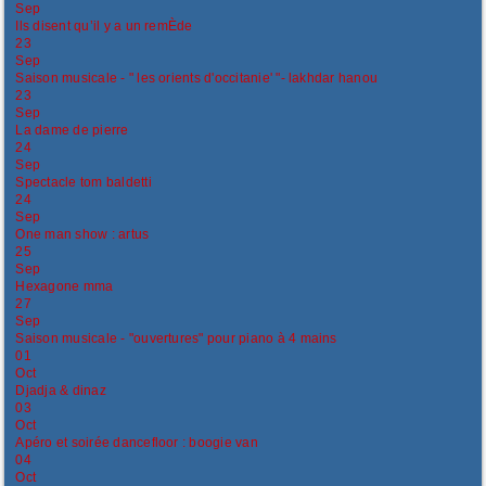
Sep
Ils disent qu’il y a un remÈde
23
Sep
Saison musicale - " les orients d'occitanie' "- lakhdar hanou
23
Sep
La dame de pierre
24
Sep
Spectacle tom baldetti
24
Sep
One man show : artus
25
Sep
Hexagone mma
27
Sep
Saison musicale - "ouvertures" pour piano à 4 mains
01
Oct
Djadja & dinaz
03
Oct
Apéro et soirée dancefloor : boogie van
04
Oct