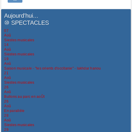
Aujourd'hui...
⑩
SPECTACLES
07
Aoû
Siestes musicales
14
Aoû
Siestes musicales
19
Aoû
Saison musicale - "les orients d'occitanie" - lakhdar hanou
21
Aoû
Siestes musicales
26
Aoû
Bullons au parc en aoÛt
26
Aoû
En parallèle
28
Aoû
Siestes musicales
29