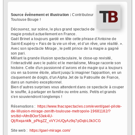
Source évènement et illustration :
Contributeur
Toulouse Bouge !
Découvrez, sur scène, le plus grand spectacle de
magie produit actuellement en France.
Gaël Brinet a toujours gardé en tête cette phrase d’Antoine de
Saint-Exupéry « Fais de ta vie un rêve, et d’un rêve, une réalité. ».
Avec son spectacle Mirage , le petit prince de la magie a gagné
son pari.
Mêlant la grande illusion spectaculaire, le close-up revisité,
l’interactivité avec le public et le mentalisme, Mirage raconte son
histoire. Celle d'un passionné d’avions et de magie qui a toujours
cru en sa bonne étoile, allant jusqu’à imaginer l'apparition, en un
claquement de doigts, d'un Alpha Jet de la Patrouille de France,
dans un numéro exceptionnel.
Bien d’autres surprises vous attendent dans ce spectacle à couper
le souffle, à partager en famille ou entre amis. Petits et grands
s’en souviendront longtemps !
Réservations :
https://www.fnacspectacles.com/event/gael-pilote-
de-lillusion-mirage-zenith-toulouse-metropole-19681182/?
srsltid=AfmBOor53ek4U-
QljRxqankfk_pPkgZZ_vVYJrUQyAz9q7pDqbL0k3CG
Site web :
https://gael-mirage.com/