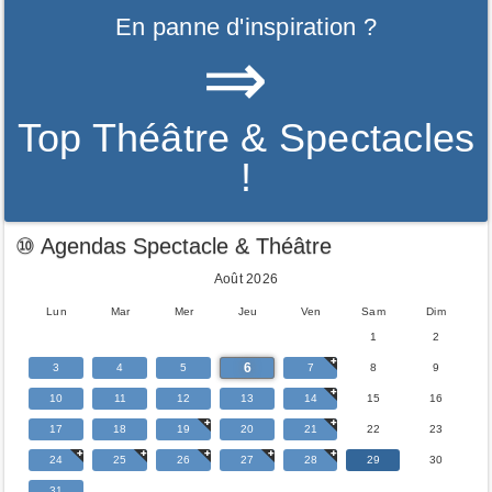
En panne d'inspiration ?
⇒
Top Théâtre & Spectacles
!
⑩ Agendas Spectacle & Théâtre
Août 2026
Lun
Mar
Mer
Jeu
Ven
Sam
Dim
1
2
6
3
4
5
7
8
9
10
11
12
13
14
15
16
17
18
19
20
21
22
23
24
25
26
27
28
29
30
31