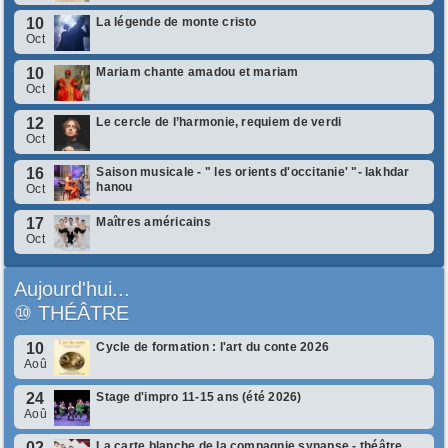
10
La légende de monte cristo
Oct
10
Mariam chante amadou et mariam
Oct
12
Le cercle de l’harmonie, requiem de verdi
Oct
16
Saison musicale - " les orients d'occitanie' "- lakhdar
hanou
Oct
17
Maîtres américains
Oct
Aujourd'hui...
⑩
THÉÂTRE
10
Cycle de formation : l'art du conte 2026
Aoû
24
Stage d'impro 11-15 ans (été 2026)
Aoû
02
La carte blanche de la compagnie synapse - théâtre