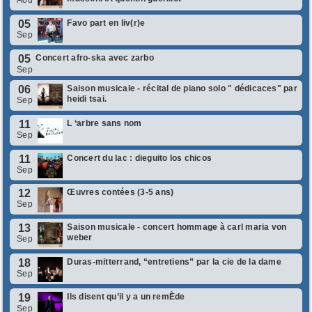
Aoû
05
Favo part en liv(r)e
Sep
05
Concert afro-ska avec zarbo
Sep
06
Saison musicale - récital de piano solo " dédicaces" par
heidi tsai.
Sep
11
L ‘arbre sans nom
Sep
11
Concert du lac : dieguito los chicos
Sep
12
Œuvres contées (3-5 ans)
Sep
13
Saison musicale - concert hommage à carl maria von
weber
Sep
18
Duras-mitterrand, “entretiens” par la cie de la dame
Sep
19
Ils disent qu’il y a un remÈde
Sep