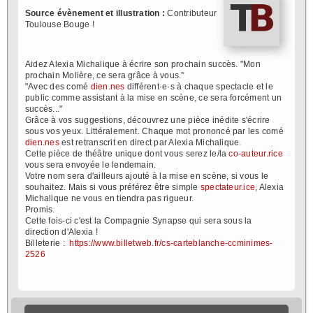
Source évènement et illustration :
Contributeur
Toulouse Bouge !
Aidez Alexia Michalique à écrire son prochain succès. "Mon
prochain Molière, ce sera grâce à vous."
"Avec des comé
dien.nes
différent·e·s à chaque spectacle et le
public comme assistant à la mise en scène, ce sera forcément un
succès..."
Grâce à vos suggestions, découvrez une pièce inédite s'écrire
sous vos yeux. Littéralement. Chaque mot prononcé par les comé
dien.nes
est retranscrit en direct par Alexia Michalique.
Cette pièce de théâtre unique dont vous serez le/la
co-auteur.rice
vous sera envoyée le lendemain.
Votre nom sera d'ailleurs ajouté à la mise en scène, si vous le
souhaitez. Mais si vous préférez être simple
spectateur.ice
, Alexia
Michalique ne vous en tiendra pas rigueur.
Promis.
Cette fois-ci c'est la Compagnie Synapse qui sera sous la
direction d'Alexia !
Billeterie :
https://www.billetweb.fr/cs-carteblanche-ccminimes-
2526