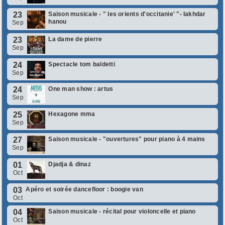
23
Saison musicale - " les orients d'occitanie' "- lakhdar
hanou
Sep
23
La dame de pierre
Sep
24
Spectacle tom baldetti
Sep
24
One man show : artus
Sep
25
Hexagone mma
Sep
27
Saison musicale - "ouvertures" pour piano à 4 mains
Sep
01
Djadja & dinaz
Oct
03
Apéro et soirée dancefloor : boogie van
Oct
04
Saison musicale - récital pour violoncelle et piano
Oct