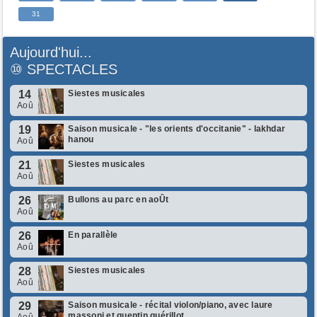
31
Aujourd'hui...
⑩
SPECTACLES
14
Siestes musicales
Aoû
19
Saison musicale - "les orients d'occitanie" - lakhdar
hanou
Aoû
21
Siestes musicales
Aoû
26
Bullons au parc en aoÛt
Aoû
26
En parallèle
Aoû
28
Siestes musicales
Aoû
29
Saison musicale - récital violon/piano, avec laure
massoni et quentin guérillot