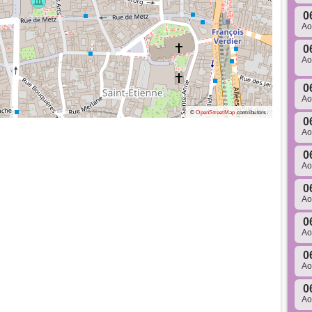
0
A
0
A
0
A
©
OpenStreetMap
contributors.
0
A
0
A
0
A
0
A
0
A
0
A