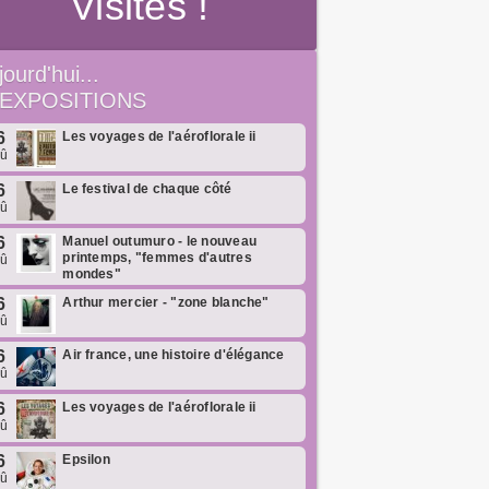
Visites !
jourd'hui...
EXPOSITIONS
6
Les voyages de l'aéroflorale ii
oû
6
Le festival de chaque côté
oû
6
Manuel outumuro - le nouveau
printemps, "femmes d'autres
oû
mondes"
6
Arthur mercier - "zone blanche"
oû
6
Air france, une histoire d'élégance
oû
6
Les voyages de l'aéroflorale ii
oû
6
Epsilon
oû