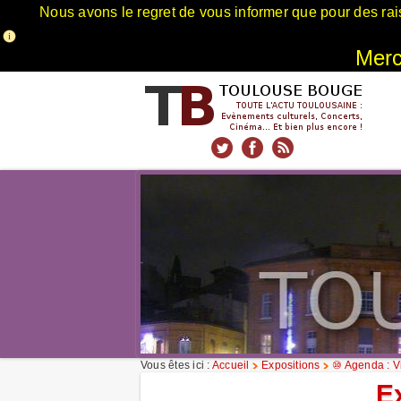
Nous avons le regret de vous informer que pour des rai
Merci
xnxx
Xnxx
Xvideos
Vous êtes ici :
Accueil
Expositions
⑩ Agenda : Vi
E