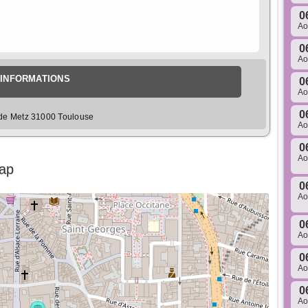
0
A
0
A
INFORMATIONS
0
A
0
 de Metz 31000 Toulouse
A
0
A
Map
0
A
0
A
0
A
0
A