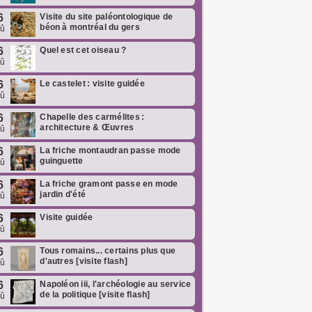
6
Visite du site paléontologique de
béon à montréal du gers
oû
6
Quel est cet oiseau ?
oû
6
Le castelet : visite guidée
oû
6
Chapelle des carmélites :
architecture & Œuvres
oû
6
La friche montaudran passe mode
guinguette
oû
6
La friche gramont passe en mode
jardin d'été
oû
6
Visite guidée
oû
6
Tous romains... certains plus que
d'autres [visite flash]
oû
6
Napoléon iii, l'archéologie au service
de la politique [visite flash]
oû