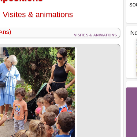
so
 Visites & animations
Ans)
No
VISITES & ANIMATIONS