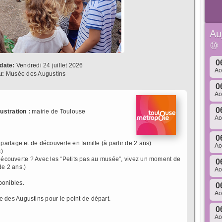
Au
⑩
0
date:
Vendredi 24 juillet 2026
A
u:
Musée des Augustins
0
A
0
llustration :
mairie de Toulouse
A
0
partage et de découverte en famille (à partir de 2 ans)
A
)
e découverte ? Avec les “Petits pas au musée”, vivez un moment de
0
de 2 ans.)
A
sponibles.
0
A
des Augustins pour le point de départ.
0
A