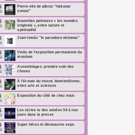
6
Pierre-elie de pibrac "hakanai
sonzai"
oû
6
Nouvelles peintures « les mondes
originels », entre nature et
oû
spiritualité
6
Joan tomás "le paradoxe okinawa"
oû
6
Visite de l'exposition permanente du
muséum
oû
6
Assemblages. prendre soin des
choses
oû
6
À l’écoute du vivant. biomimétisme,
entre arts et sciences
oû
6
Exposition du côté de chez nous
oû
6
Les séries tv des années 50 à nos
jours dans la presse
oû
6
Super héros et dinosaures expo
oû