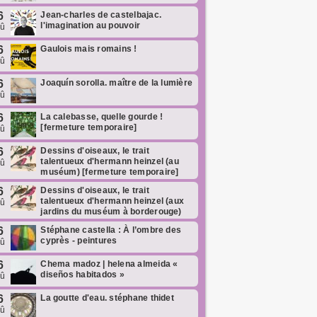
6
Jean-charles de castelbajac.
l'imagination au pouvoir
oû
6
Gaulois mais romains !
oû
6
Joaquín sorolla. maître de la lumière
oû
6
La calebasse, quelle gourde !
[fermeture temporaire]
oû
6
Dessins d'oiseaux, le trait
talentueux d'hermann heinzel (au
oû
muséum) [fermeture temporaire]
6
Dessins d'oiseaux, le trait
talentueux d'hermann heinzel (aux
oû
jardins du muséum à borderouge)
6
Stéphane castella : À l’ombre des
cyprès - peintures
oû
6
Chema madoz | helena almeida «
diseños habitados »
oû
6
La goutte d'eau. stéphane thidet
oû