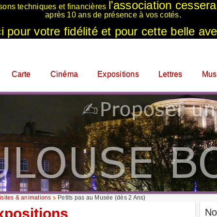
l'association cesser
sons techniques et financières
après 10 ans de présence à vos cotés.
 pour votre fidélité et pour cette belle ave
Carte
Cinéma
Expositions
Lettres
Mus
sites & animations
Petits pas au Musée (dès 2 Ans)
xpositions
No