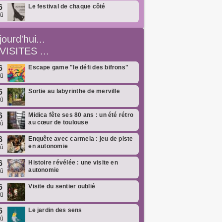
6
Le festival de chaque côté
oû
jourd'hui...
VISITES ...
6
Escape game "le défi des bifrons"
oû
6
Sortie au labyrinthe de merville
oû
6
Midica fête ses 80 ans : un été rétro
au cœur de toulouse
oû
6
Enquête avec carmela : jeu de piste
en autonomie
oû
6
Histoire révélée : une visite en
autonomie
oû
6
Visite du sentier oublié
oû
6
Le jardin des sens
oû