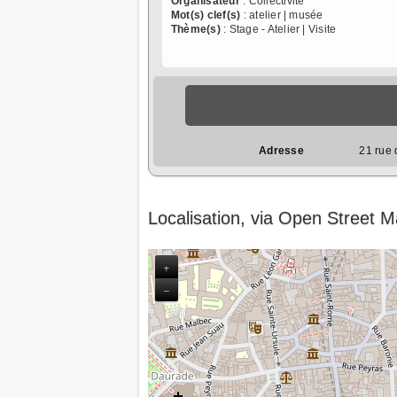
Organisateur
: Collectivité
Mot(s) clef(s)
: atelier | musée
Thème(s)
: Stage - Atelier | Visite
Adresse
21 rue
Localisation, via Open Street 
+
−